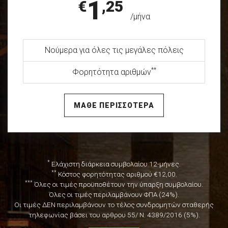
1
€
,25
/μήνα
Νούμερα για όλες τις μεγάλες πόλεις
**
Φορητότητα αριθμών
ΜΑΘΕ ΠΕΡΙΣΣΟΤΕΡΑ
*
Ελάχιστη διάρκεια συμβολαίου 12-μήνες.
**
Κόστος φορητότητας αριθμού €12,00.
***
Όλες οι τιμές προϋποθέτουν την ύπαρξη συμβολαίου.
Όλες οι τιμές περιλαμβάνουν ΦΠΑ (24%).
Οι τιμές ΔΕΝ περιλαμβάνουν το τέλος συνδρομητών σταθερής
τηλεφωνίας βάσει του αρθρου 55/ Ν. 4389/2016 (5%).