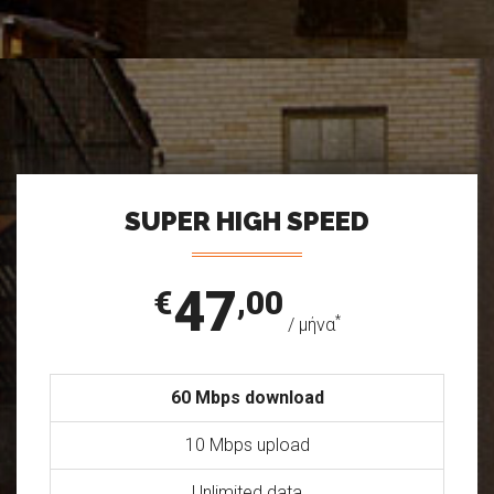
SUPER HIGH SPEED
47
€
,00
*
/ μήνα
60 Mbps download
10 Mbps upload
Unlimited data