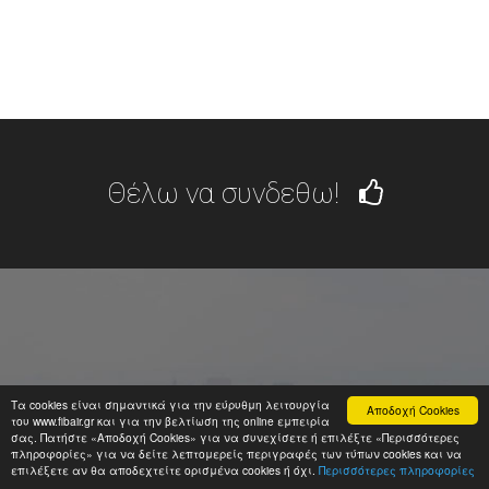
Θέλω να συνδεθω!
Τα cookies είναι σημαντικά για την εύρυθμη λειτουργία
Αποδοχή Cookies
ΤΗΛΕΦΩΝΟ
του www.fibair.gr και για την βελτίωση της online εμπειρία
σας. Πατήστε «Αποδοχή Cookies» για να συνεχίσετε ή επιλέξτε «Περισσότερες
2610-878-000
πληροφορίες» για να δείτε λεπτομερείς περιγραφές των τύπων cookies και να
επιλέξετε αν θα αποδεχτείτε ορισμένα cookies ή όχι.
Περισσότερες πληροφορίες