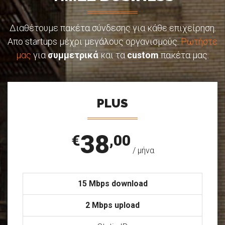
Διαθέτουμε πακέτα σύνδεσης για κάθε επιχείρηση.
Απο startups μέχρι μεγάλους οργανισμούς.
Ρωτήστε
μας
για
συμμετρικά
και τα
custom
πακέτα μας.
PLUS
38
€
,00
/ μήνα
15 Mbps download
2 Mbps upload