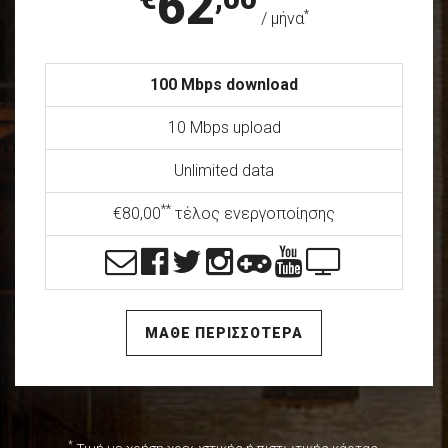
62
*
/ μήνα
100 Mbps download
10 Mbps upload
Unlimited data
**
€80,00
τέλος ενεργοποίησης
ΜΑΘΕ ΠΕΡΙΣΣΟΤΕΡΑ
*
Τιμή με χρήση χρεωστικής ή πιστωτικής κάρτας.