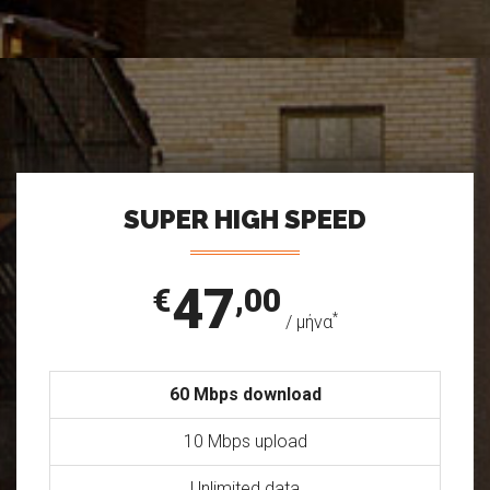
SUPER HIGH SPEED
47
€
,00
*
/ μήνα
60 Mbps download
10 Mbps upload
Unlimited data