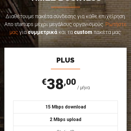
Διαθέτουμε πακέτα σύνδεσης για κάθε επιχείρηση.
Απο startups μέχρι μεγάλους οργανισμούς.
Ρωτήστε
μας
για
συμμετρικά
και τα
custom
πακέτα μας.
PLUS
38
€
,00
/ μήνα
15 Mbps download
2 Mbps upload