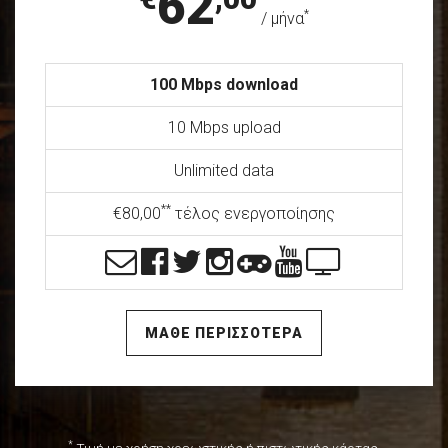
62
*
/ μήνα
100 Mbps download
10 Mbps upload
Unlimited data
**
€80,00
τέλος ενεργοποίησης
ΜΑΘΕ ΠΕΡΙΣΣΟΤΕΡΑ
*
Τιμή με χρήση χρεωστικής ή πιστωτικής κάρτας.