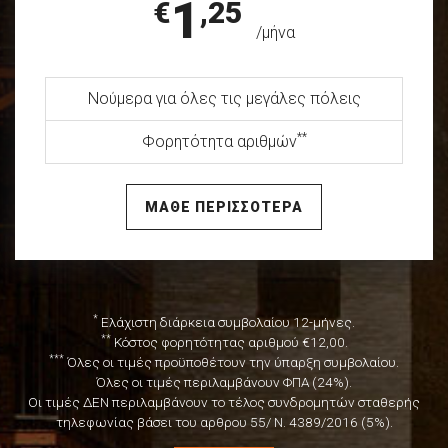
1
€
,25
/μήνα
Νούμερα για όλες τις μεγάλες πόλεις
**
Φορητότητα αριθμών
ΜΑΘΕ ΠΕΡΙΣΣΟΤΕΡΑ
*
Ελάχιστη διάρκεια συμβολαίου 12-μήνες.
**
Κόστος φορητότητας αριθμού €12,00.
***
Όλες οι τιμές προϋποθέτουν την ύπαρξη συμβολαίου.
Όλες οι τιμές περιλαμβάνουν ΦΠΑ (24%).
Οι τιμές ΔΕΝ περιλαμβάνουν το τέλος συνδρομητών σταθερής
τηλεφωνίας βάσει του αρθρου 55/ Ν. 4389/2016 (5%).