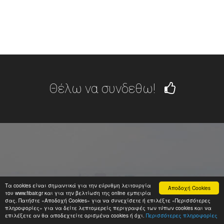
Θέλω να συνδεθω!
Τα cookies είναι σημαντικά για την εύρυθμη λειτουργία
Αποδοχή Cookies
ΤΗΛΕΦΩΝΟ
του www.fibair.gr και για την βελτίωση της online εμπειρία
σας. Πατήστε «Αποδοχή Cookies» για να συνεχίσετε ή επιλέξτε «Περισσότερες
2610-878-000
πληροφορίες» για να δείτε λεπτομερείς περιγραφές των τύπων cookies και να
επιλέξετε αν θα αποδεχτείτε ορισμένα cookies ή όχι.
Περισσότερες πληροφορίες